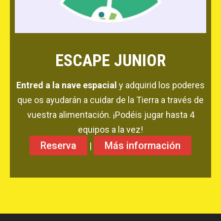
CONEIX FUNDESPLAI
La Fundació
L'equip
ESCAPE JUNIOR
Missió i valors
Entred a la nave espacial
y adquirid los poderes
Els comptes clars
que os ayudarán a cuidar de la Tierra a través de
Memòria d'activitats
vuestra alimentación. ¡Podéis jugar hasta 4
Proposta educativa
equipos a la vez!
Reserva
Más información
|
ACTUALITAT
Notícies
Butlletins
Diari de la Fundació