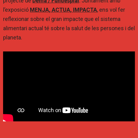
projecte de
Demà / Fundesplai
. Juntament amb
l’exposició
MENJA, ACTUA, IMPACTA
, ens vol fer
reflexionar sobre el gran impacte que el sistema
alimentari actual té sobre la salut de les persones i del
planeta.