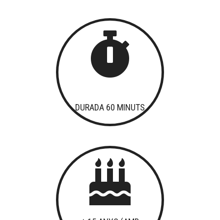

DURADA 60 MINUTS
