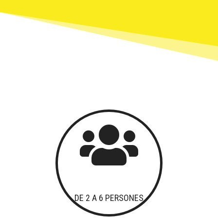
Fundesplai als mitjans
Xarxes socials
COL·LABORA
Fes voluntariat
Fes un donatiu
Treballa amb nosaltres

DE 2 A 6 PERSONES