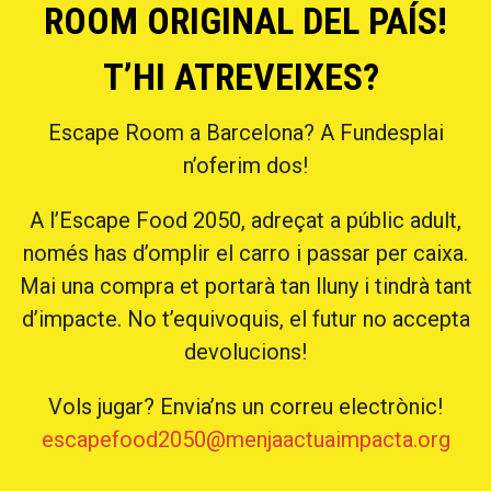
ROOM ORIGINAL DEL PAÍS!
ACCIÓ SOCIAL I JOVES
T’HI ATREVEIXES?
Escape Room a Barcelona? A Fundesplai
ESPLAIS
n’oferim dos!
A l’Escape Food 2050, adreçat a públic adult,
SUPORT TERCER SECTOR
només has d’omplir el carro i passar per caixa.
Mai una compra et portarà tan lluny i tindrà tant
d’impacte. No t’equivoquis, el futur no accepta
devolucions!
Vols jugar? Envia’ns un correu electrònic!
escapefood2050@menjaactuaimpacta.org