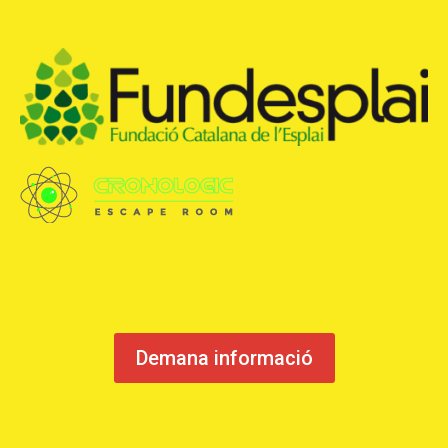
CONEIX FUNDESPLAI
La Fundació
L'equip
Missió i valors
Els comptes clars
Memòria d'activitats
Proposta educativa
ACTUALITAT
Notícies
Demana informació
Butlletins
Diari de la Fundació